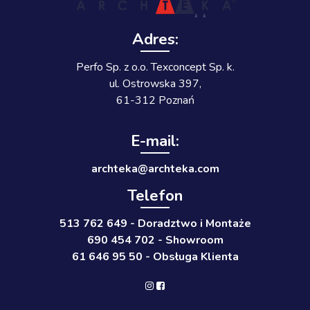
Adres:
Perfo Sp. z o.o. Texconcept Sp. k.
ul. Ostrowska 397,
61-312 Poznań
E-mail:
a
ethcr
ra@ak
kethc
moc.a
Telefon
513 762 649 - Doradztwo i Montaże
690 454 702 - Showroom
61 646 95 50 - Obsługa Klienta