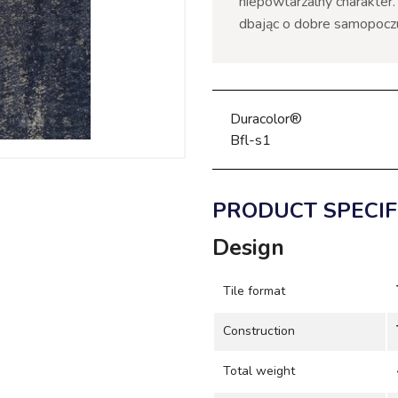
niepowtarzalny charakter.
dbając o dobre samopocz
Duracolor®
Bfl-s1
PRODUCT SPECIF
Design
Tile format
Construction
Total weight