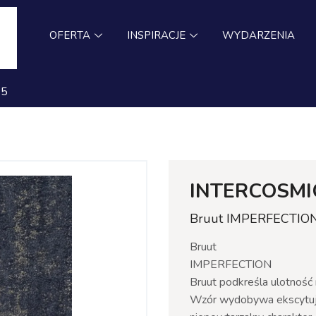
OFERTA
INSPIRACJE
WYDARZENIA
75
INTERCOSMI
Bruut IMPERFECTIO
Bruut
IMPERFECTION
Bruut podkreśla ulotność 
Wzór wydobywa ekscytując