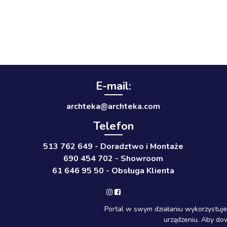
E-mail:
a
ethcr
ra@ak
kethc
moc.a
Telefon
513 762 649 - Doradztwo i Montaże
690 454 702 - Showroom
61 646 95 50 - Obsługa Klienta
Portal w swym działaniu wykorzystuje
urządzeniu. Aby do